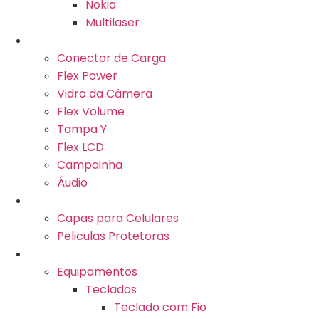
Nokia
Multilaser
Componentes de Celular
Conector de Carga
Flex Power
Vidro da Câmera
Flex Volume
Tampa Y
Flex LCD
Campainha
Áudio
Acessórios para Celulares
Capas para Celulares
Peliculas Protetoras
Informática
Equipamentos
Teclados
Teclado com Fio