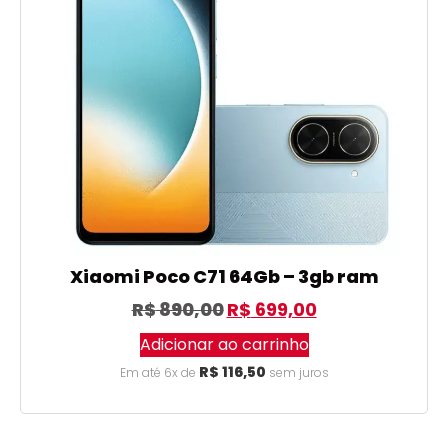
Xiaomi Poco C71 64Gb – 3gb ram
R$
890,00
R$
699,00
Adicionar ao carrinho
R$
116,50
Em até 6x de
sem juros