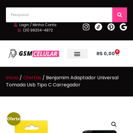
Login / Minha Conta
(31) 99204-4872
0
R$
0,00
Início
/
Ofertas
/ Benjamim Adaptador Universal
Tomada Usb Tipo C Carregador
Oferta!