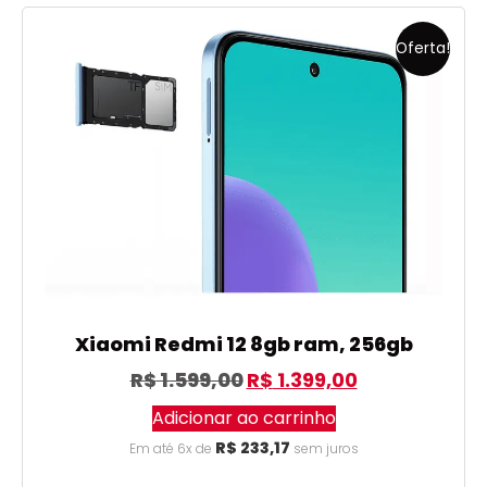
Oferta!
Xiaomi Redmi 12 8gb ram, 256gb
R$
1.599,00
R$
1.399,00
Adicionar ao carrinho
R$
233,17
Em até 6x de
sem juros