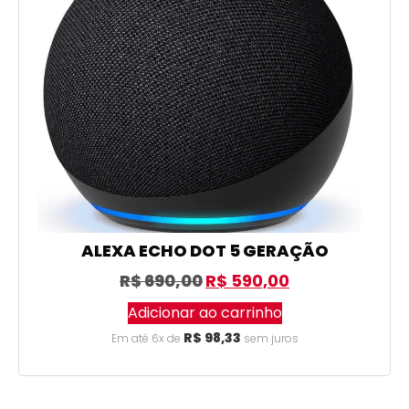
ALEXA ECHO DOT 5 GERAÇÃO
R$
690,00
R$
590,00
Adicionar ao carrinho
R$
98,33
Em até 6x de
sem juros