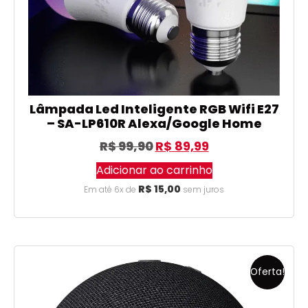
Lâmpada Led Inteligente RGB Wifi E27
– SA-LP610R Alexa/Google Home
R$
99,90
R$
89,99
Adicionar ao carrinho
R$
15,00
Em até 6x de
sem juros
Oferta!