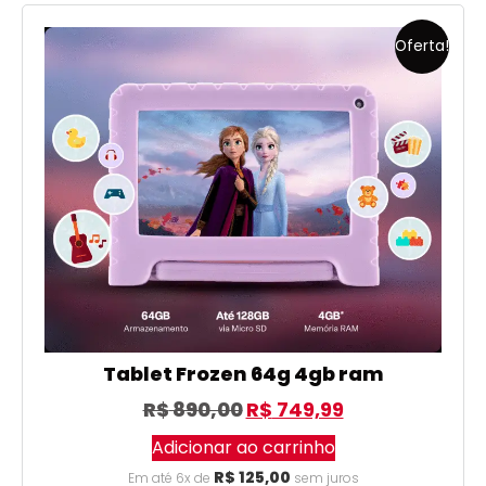
Oferta!
Tablet Frozen 64g 4gb ram
R$
890,00
R$
749,99
Adicionar ao carrinho
R$
125,00
Em até 6x de
sem juros