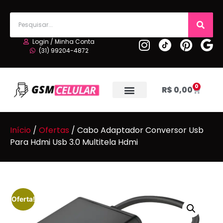
Login / Minha Conta
(31) 99204-4872
0
R$
0,00
Início
/
Ofertas
/ Cabo Adaptador Conversor Usb
Para Hdmi Usb 3.0 Multitela Hdmi
Oferta!