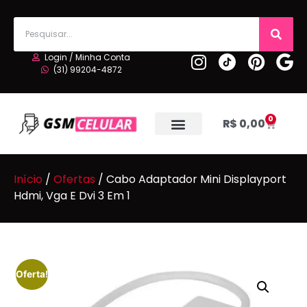
Login / Minha Conta
(31) 99204-4872
0
R$
0,00
Início
/
Ofertas
/ Cabo Adaptador Mini Displayport
Hdmi, Vga E Dvi 3 Em 1
Oferta!