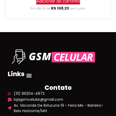
Adicionar ao carrinho
R$
108,33
Em até 6x de
sem juros
Links
Contato
(31) 99204-4872
lojagsmcelular@gmail.com
Av. Visconde De Ibituruna 19 - Feira Mix - Barreiro-
Belo Horizonte/MG