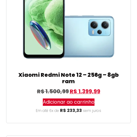
Xiaomi Redmi Note 12 – 256g – 8gb
ram
R$
1.500,99
R$
1.399,99
Adicionar ao carrinho
R$
233,33
Em até 6x de
sem juros