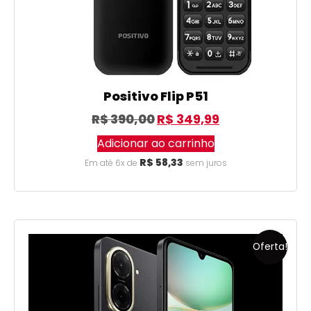
Positivo Flip P51
R$
390,00
R$
349,99
Adicionar ao carrinho
R$
58,33
Em até 6x de
sem juros
Oferta!