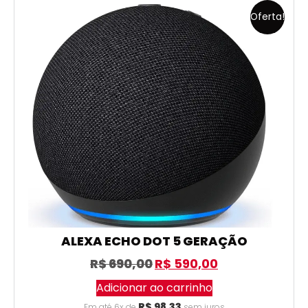
Oferta!
ALEXA ECHO DOT 5 GERAÇÃO
R$
690,00
R$
590,00
Adicionar ao carrinho
R$
98,33
Em até 6x de
sem juros