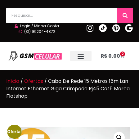
Login / Minha Conta
(31) 99204-4872
0
R$
0,00
Início
/
Ofertas
/ Cabo De Rede 15 Metros 15m Lan
Internet Ethernet Giga Crimpado Rj45 Cat5 Marca
Flatshop
Oferta!