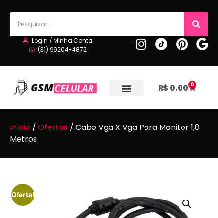
Login / Minha Conta
(31) 99204-4872
0
R$
0,00
Início
/
Ofertas
/ Cabo Vga X Vga Para Monitor 1,8
Metros
Oferta!