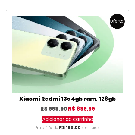
Oferta!
Xiaomi Redmi 13c 4gb ram, 128gb
R$
999,90
R$
899,99
Adicionar ao carrinho
R$
150,00
Em até 6x de
sem juros