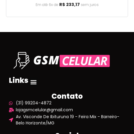
R$
233,17
Em até 6x de
sem juros
Links
Contato
(31) 99204-4872
lojagsmcelular@gmail.com
Av. Visconde De Ibituruna 19 - Feira Mix - Barreiro-
Belo Horizonte/MG