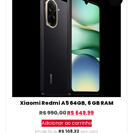
Xiaomi Redmi A5 64GB, 6 GB RAM
R$
990,00
R$
649,99
Adicionar ao carrinho
R$
108,33
Em até 6x de
sem juros