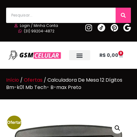
Login / Minha Conta
(31) 99204-4872
0
R$
0,00
Início
/
Ofertas
/ Calculadora De Mesa 12 Dígitos
Bm-k01 Mb Tech- B-max Preto
Oferta!