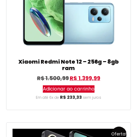
Xiaomi Redmi Note 12 – 256g – 8gb
ram
R$
1.500,99
R$
1.399,99
Adicionar ao carrinho
R$
233,33
Em até 6x de
sem juros
Oferta!