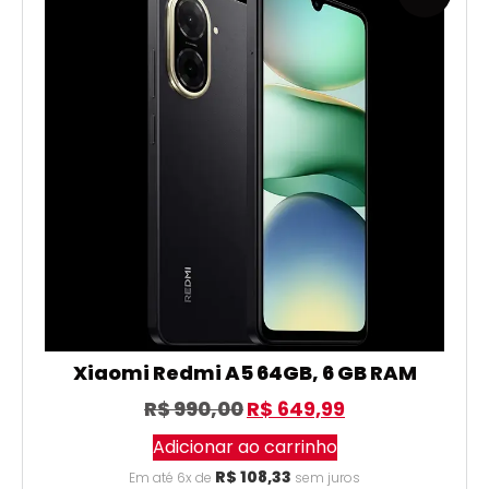
Xiaomi Redmi A5 64GB, 6 GB RAM
R$
990,00
R$
649,99
Adicionar ao carrinho
R$
108,33
Em até 6x de
sem juros