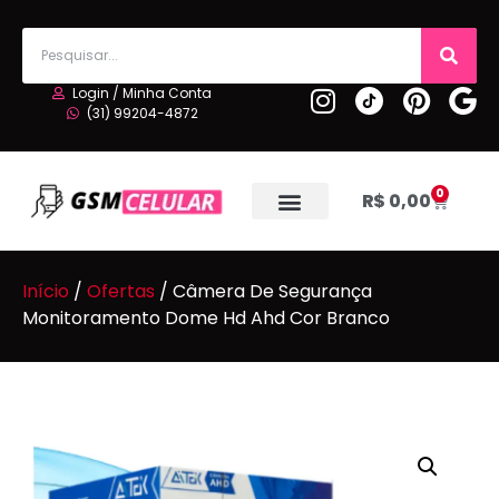
Login / Minha Conta
(31) 99204-4872
0
R$
0,00
Início
/
Ofertas
/ Câmera De Segurança
Monitoramento Dome Hd Ahd Cor Branco