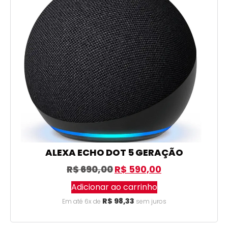
ALEXA ECHO DOT 5 GERAÇÃO
R$
690,00
R$
590,00
Adicionar ao carrinho
R$
98,33
Em até 6x de
sem juros