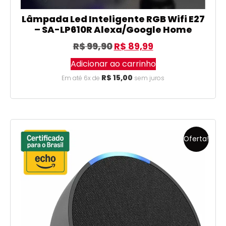
Lâmpada Led Inteligente RGB Wifi E27
– SA-LP610R Alexa/Google Home
R$
99,90
R$
89,99
Adicionar ao carrinho
R$
15,00
Em até 6x de
sem juros
Oferta!