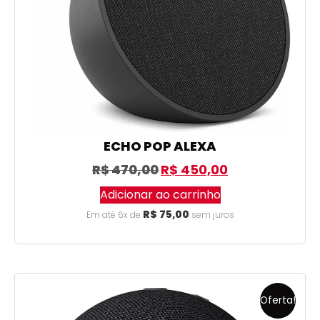
ECHO POP ALEXA
R$
470,00
R$
450,00
Adicionar ao carrinho
R$
75,00
Em até 6x de
sem juros
Oferta!