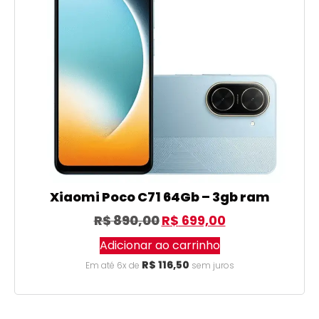
Xiaomi Poco C71 64Gb – 3gb ram
R$
890,00
R$
699,00
Adicionar ao carrinho
R$
116,50
Em até 6x de
sem juros