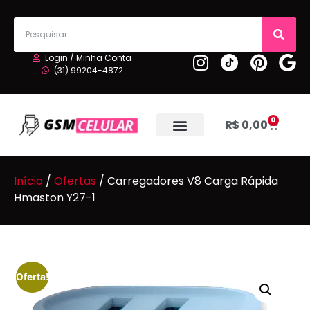
Login / Minha Conta
(31) 99204-4872
0
R$
0,00
Início
/
Ofertas
/ Carregadores V8 Carga Rápida
Hmaston Y27-1
Oferta!