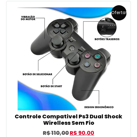
Oferta!
Controle Compativel Ps3 Dual Shock
Wirelless Sem Fio
R$
110,00
R$
90,00