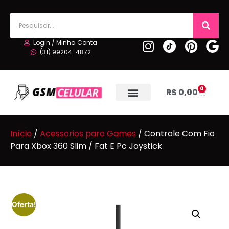
Login / Minha Conta
(31) 99204-4872
0
R$
0,00
Início
/
Acessorios para Games
/ Controle Com Fio
Para Xbox 360 Slim / Fat E Pc Joystick
Oferta!