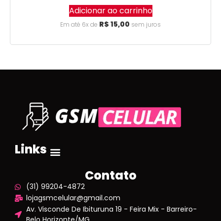
Adicionar ao carrinho
R$
15,00
Em até 6x de
sem juros
Links
Contato
(31) 99204-4872
lojagsmcelular@gmail.com
Av. Visconde De Ibituruna 19 - Feira Mix - Barreiro-
Belo Horizonte/MG