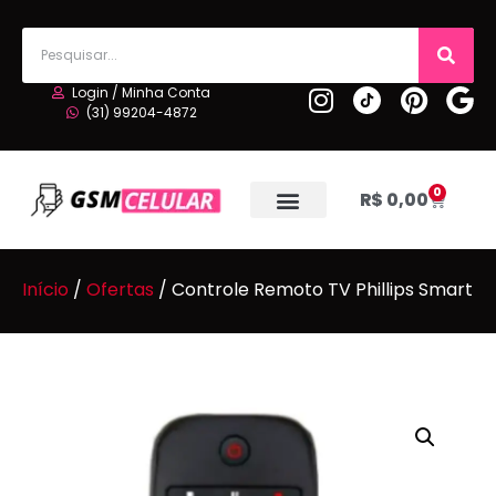
Login / Minha Conta
(31) 99204-4872
0
R$
0,00
Início
/
Ofertas
/ Controle Remoto TV Phillips Smart