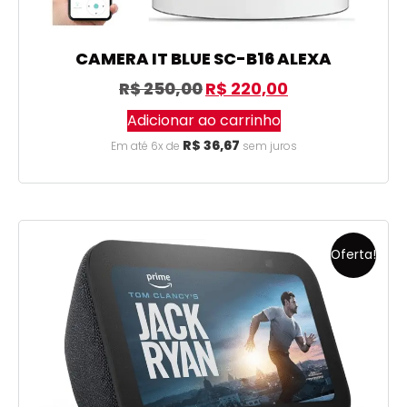
CAMERA IT BLUE SC-B16 ALEXA
R$
250,00
R$
220,00
Adicionar ao carrinho
R$
36,67
Em até 6x de
sem juros
Oferta!