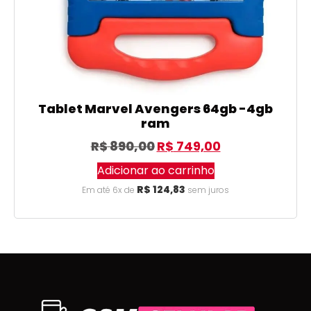
Tablet Marvel Avengers 64gb -4gb
ram
R$
890,00
R$
749,00
Adicionar ao carrinho
R$
124,83
Em até 6x de
sem juros