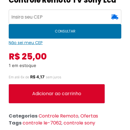
Controle Remoto TV Sony Lcd
CONSULTAR
Não sei meu CEP
R$
25,00
1 em estoque
R$
4,17
Em até 6x de
sem juros
Adicionar ao carrinho
Categorias
Controle Remoto
,
Ofertas
Tags
controle le-7062
,
controle sony