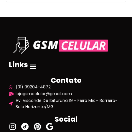
Links
Componentes de Celular
Acessórios para Celulares
Saude e Beleza
Casa e Cozinha
Moda e Acessórios
Esportes e Lazer
Contato
(31) 99204-4872
lojagsmcelular@gmail.com
Av. Visconde De Ibituruna 19 - Feira Mix - Barreiro-
Belo Horizonte/MG
Social