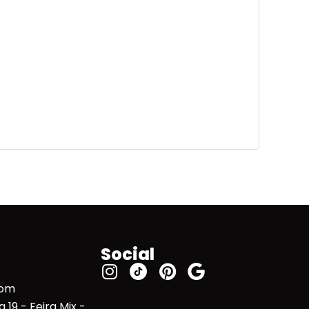
Social
com
 19 - Feira Mix -