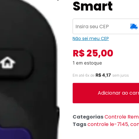
Smart
Não sei meu CEP
R$
25,00
1 em estoque
R$
4,17
Em até 6x de
sem juros
Adicionar ao car
Categorias
Controle Rem
Tags
controle le-7145
,
con