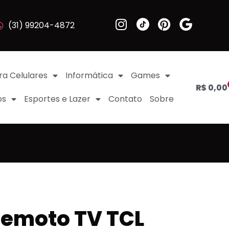
(31) 99204-4872
ra Celulares
Informática
Games
R$
0,00
os
Esportes e Lazer
Contato
Sobre
Remoto TV TCL