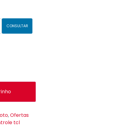
CONSULTAR
rinho
oto
,
Ofertas
trole tcl