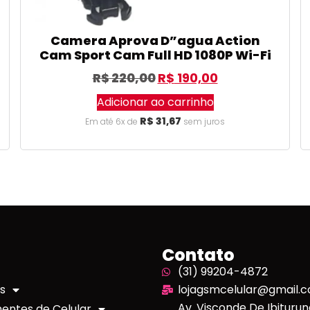
Camera Aprova D”agua Action
Cam Sport Cam Full HD 1080P Wi-Fi
R$
220,00
R$
190,00
Adicionar ao carrinho
R$
31,67
Em até 6x de
sem juros
Contato
(31) 99204-4872
s
lojagsmcelular@gmail.
Av. Visconde De Ibituruna
ntes de Celular