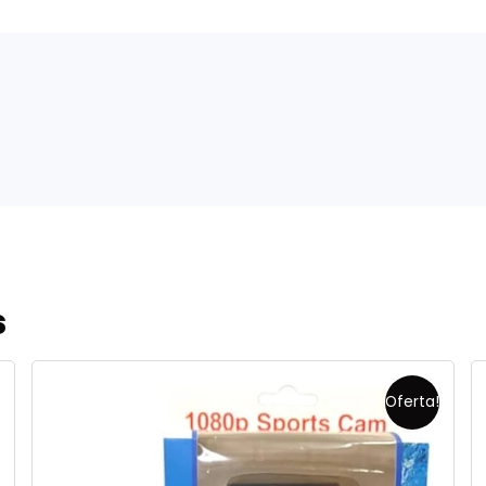
s
Oferta!