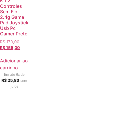
Kit 2
Controles
Sem Fio
2.4g Game
Pad Joystick
Usb Pc
Gamer Preto
R$
170,00
R$
155,00
Adicionar ao
carrinho
Em até 6x de
R$
25,83
sem
juros