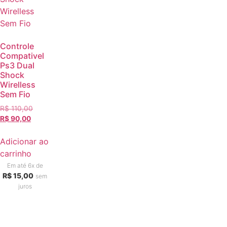
Controle
Compativel
Ps3 Dual
Shock
Wirelless
Sem Fio
R$
110,00
R$
90,00
Adicionar ao
carrinho
Em até 6x de
R$
15,00
sem
juros