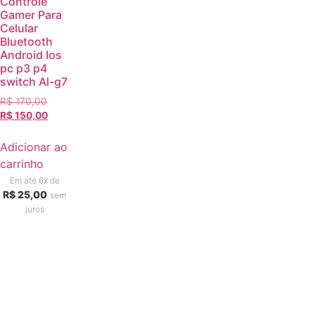
Controle
Gamer Para
Celular
Bluetooth
Android Ios
pc p3 p4
switch Al-g7
R$
170,00
R$
150,00
Adicionar ao
carrinho
Em até 6x de
R$
25,00
sem
juros