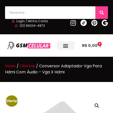
Login / Minha Conta
(31) 99204-4872
0
R$
0,00
Início
/
Ofertas
/ Conversor Adaptador Vga Para
Hdmi Com Áudio – Vga X Hdmi
Oferta!