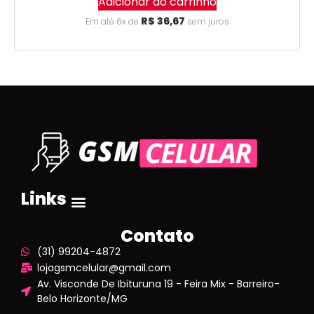
Adicionar ao carrinho
R$
36,67
Em até 6x de
sem juros
Links
Contato
(31) 99204-4872
lojagsmcelular@gmail.com
Av. Visconde De Ibituruna 19 - Feira Mix - Barreiro-
Belo Horizonte/MG