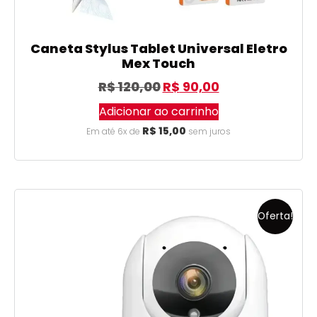
Caneta Stylus Tablet Universal Eletro
Mex Touch
R$
120,00
R$
90,00
Adicionar ao carrinho
R$
15,00
Em até 6x de
sem juros
Oferta!