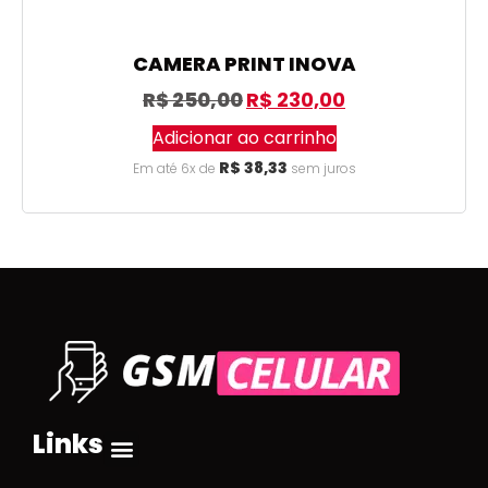
CAMERA PRINT INOVA
R$
250,00
R$
230,00
Adicionar ao carrinho
R$
38,33
Em até 6x de
sem juros
Links