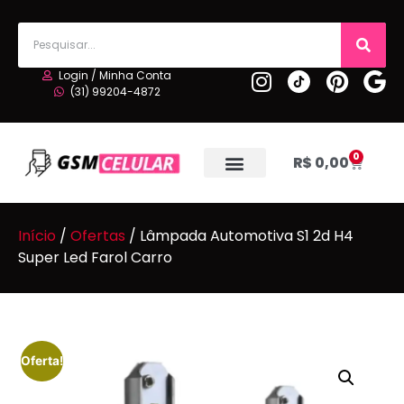
Login / Minha Conta
(31) 99204-4872
0
R$
0,00
Início
/
Ofertas
/ Lâmpada Automotiva S1 2d H4
Super Led Farol Carro
Oferta!