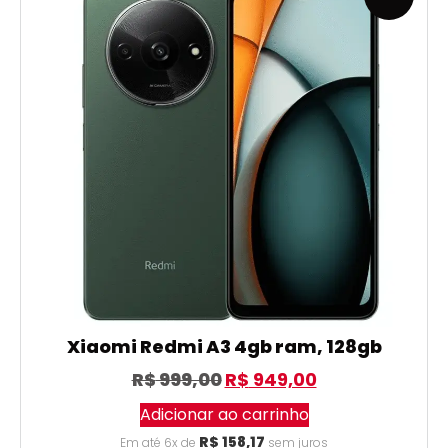
Xiaomi Redmi A3 4gb ram, 128gb
R$
999,00
R$
949,00
Adicionar ao carrinho
R$
158,17
Em até 6x de
sem juros