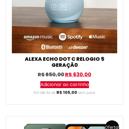
ALEXA ECHO DOT C RELOGIO 5
GERAÇÃ0
R$
650,00
R$
630,00
Adicionar ao carrinho
R$
105,00
Em até 6x de
sem juros
Oferta!