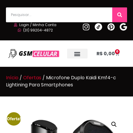
Login / Minha Conta
(31) 99204-4872
0
R$
0,00
Início
/
Ofertas
/ Microfone Duplo Kaidi Kmf4-c
Lightining Para Smartphones
Oferta!