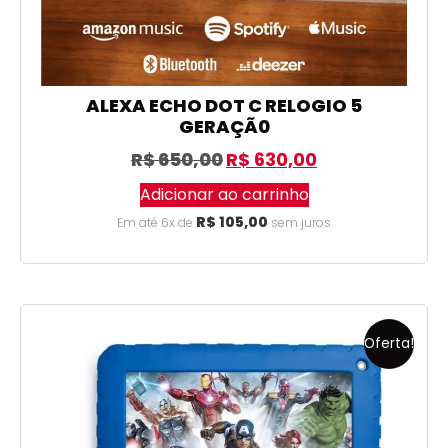
ALEXA ECHO DOT C RELOGIO 5
GERAÇÃ0
R$
650,00
R$
630,00
Adicionar ao carrinho
R$
105,00
Em até 6x de
sem juros
Oferta!