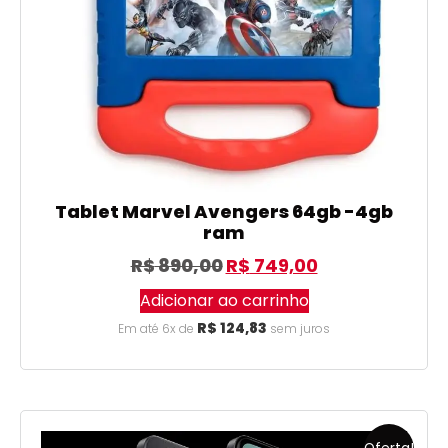
Tablet Marvel Avengers 64gb -4gb
ram
R$
890,00
R$
749,00
Adicionar ao carrinho
R$
124,83
Em até 6x de
sem juros