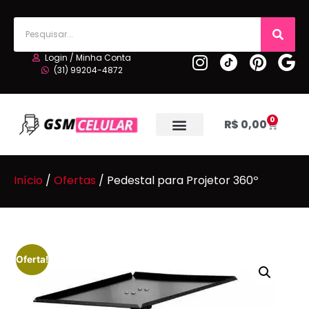
Login / Minha Conta
(31) 99204-4872
0
R$
0,00
Início
/
Ofertas
/ Pedestal para Projetor 360º
Oferta!