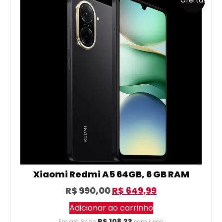
Oferta!
Xiaomi Redmi A5 64GB, 6 GB RAM
R$
990,00
R$
649,99
Adicionar ao carrinho
R$
108,33
Em até 6x de
sem juros