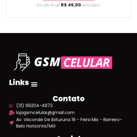
R$
45,00
Em até 6x de
sem juros
Links
Contato
(31) 99204-4872
lojagsmcelular@gmail.com
Av. Visconde De Ibituruna 19 - Feira Mix - Barreiro-
Belo Horizonte/MG