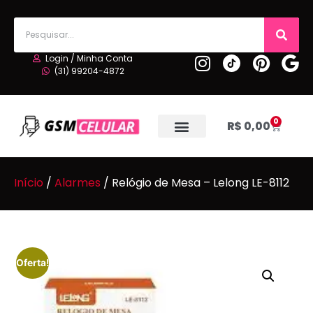
Login / Minha Conta
(31) 99204-4872
0
R$
0,00
Início
/
Alarmes
/ Relógio de Mesa – Lelong LE-8112
Oferta!