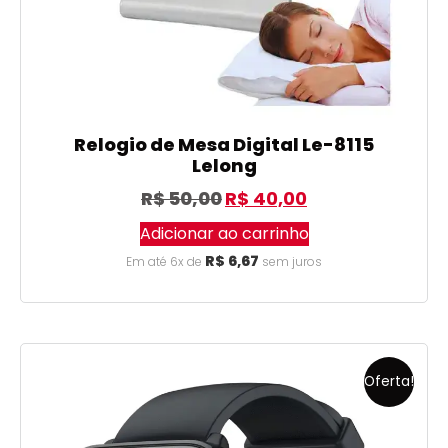
Relogio de Mesa Digital Le-8115
Lelong
R$
50,00
R$
40,00
Adicionar ao carrinho
R$
6,67
Em até 6x de
sem juros
Oferta!