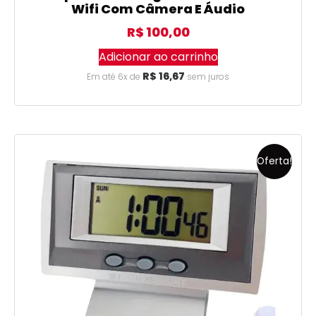
Wifi Com Câmera E Áudio
R$
100,00
Adicionar ao carrinho
R$
16,67
Em até 6x de
sem juros
Oferta!