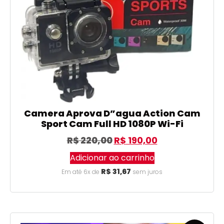
Camera Aprova D”agua Action Cam
Sport Cam Full HD 1080P Wi-Fi
R$
220,00
R$
190,00
Adicionar ao carrinho
R$
31,67
Em até 6x de
sem juros