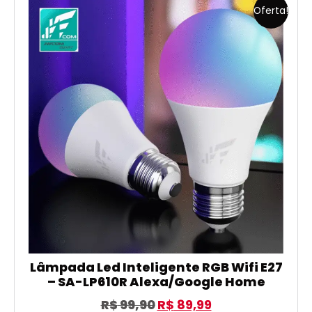
Oferta!
Lâmpada Led Inteligente RGB Wifi E27
– SA-LP610R Alexa/Google Home
R$
99,90
R$
89,99