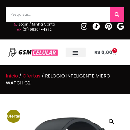
Login / Minha Conta
(31) 99204-4872
0
R$
0,00
Início
/
Ofertas
/ RELOGIO INTELIGENTE MIBRO
WATCH C2
Oferta!