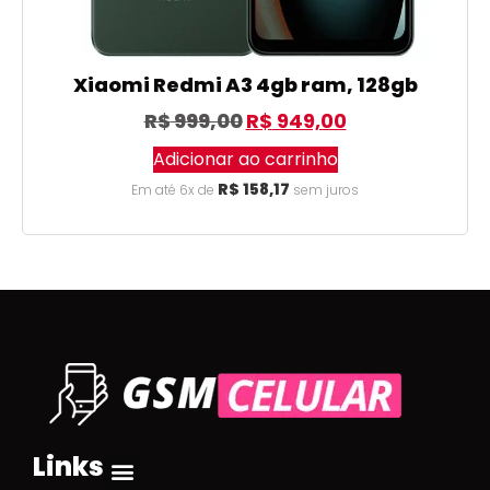
Xiaomi Redmi A3 4gb ram, 128gb
R$
999,00
R$
949,00
Adicionar ao carrinho
R$
158,17
Em até 6x de
sem juros
Links