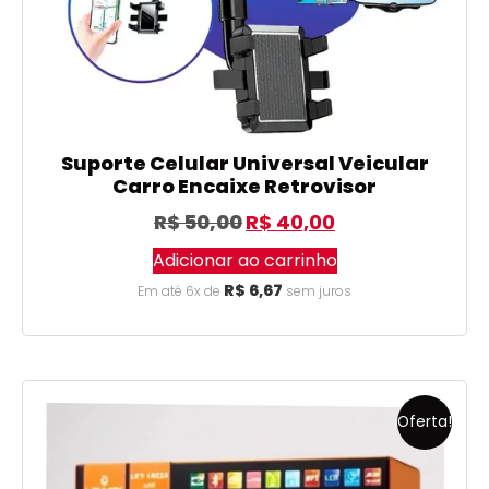
Suporte Celular Universal Veicular
Carro Encaixe Retrovisor
R$
50,00
R$
40,00
Adicionar ao carrinho
R$
6,67
Em até 6x de
sem juros
Oferta!