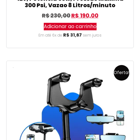
300 Psi, Vazao 8 Litros/minuto
R$
230,00
R$
190,00
Adicionar ao carrinho
R$
31,67
Em até 6x de
sem juros
Oferta!