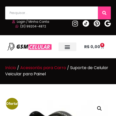
Login / Minha Conta
(31) 99204-4872
0
R$
0,00
Início
/
Acessoriós para Carro
/ Suporte de Celular
Veicular para Painel
Oferta!