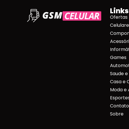
Links
Ofertas
Celulare
Compone
Acessóri
Informá
Games
Automot
Saude e
Casa e 
Moda e 
Esportes
Contato
Sobre