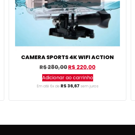
CAMERA SPORTS 4K WIFI ACTION
R$
280,00
R$
220,00
Adicionar ao carrinho
R$
36,67
Em até 6x de
sem juros