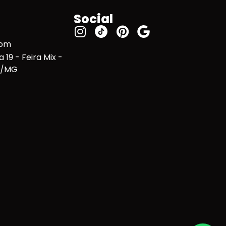
Social
com
 19 - Feira Mix -
te/MG