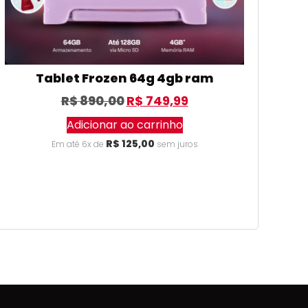
Tablet Frozen 64g 4gb ram
R$
890,00
R$
749,99
Adicionar ao carrinho
R$
125,00
Em até 6x de
sem juros