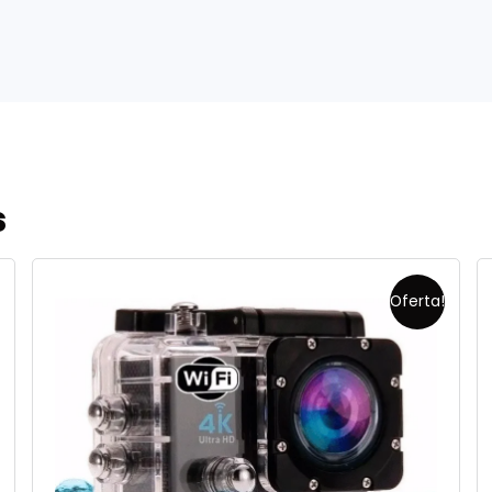
s
Oferta!