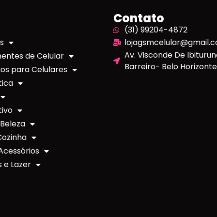
Contato
(31) 99204-4872
s
lojagsmcelular@gmail.
Av. Visconde De Ibituruna
ntes de Celular
Barreiro- Belo Horizon
os para Celulares
tica
ivo
 Beleza
Cozinha
Acessórios
 e Lazer