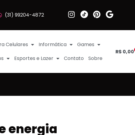
(31) 99204-4872
ra Celulares
Informática
Games
R$
0,00
os
Esportes e Lazer
Contato
Sobre
 energia