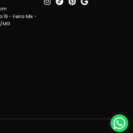
com
 19 - Feira Mix -
te/MG