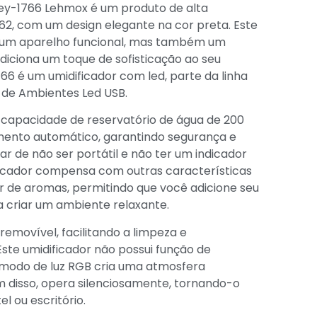
Ley-1766 Lehmox é um produto de alta
2, com um design elegante na cor preta. Este
s um aparelho funcional, mas também um
iciona um toque de sofisticação ao seu
6 é um umidificador com led, parte da linha
 de Ambientes Led USB.
 capacidade de reservatório de água de 200
ento automático, garantindo segurança e
r de não ser portátil e não ter um indicador
ficador compensa com outras características
or de aromas, permitindo que você adicione seu
ra criar um ambiente relaxante.
 removível, facilitando a limpeza e
ste umidificador não possui função de
 modo de luz RGB cria uma atmosfera
m disso, opera silenciosamente, tornando-o
l ou escritório.