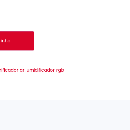
rinho
rificador ar
,
umidificador rgb