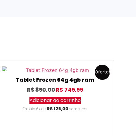
Oferta!
Tablet Frozen 64g 4gb ram
R$
890,00
R$
749,99
Adicionar ao carrinho
R$
125,00
Em até 6x de
sem juros