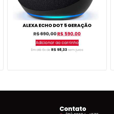
ALEXA ECHO DOT 5 GERAÇÃO
R$
690,00
R$
590,00
Adicionar ao carrinho
R$
98,33
Em até 6x de
sem juros
Contato