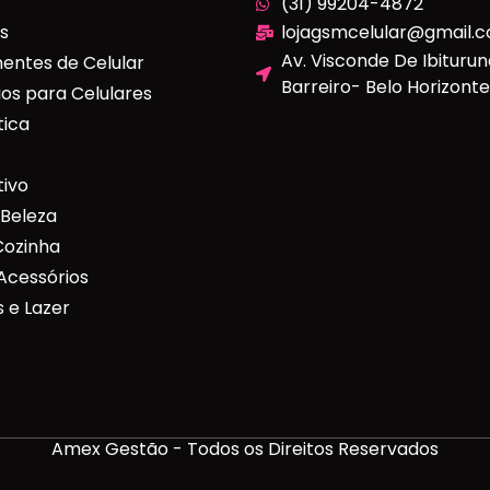
(31) 99204-4872
s
lojagsmcelular@gmail.
Av. Visconde De Ibituruna
ntes de Celular
Barreiro- Belo Horizon
os para Celulares
tica
ivo
 Beleza
Cozinha
Acessórios
 e Lazer
Amex Gestão - Todos os Direitos Reservados