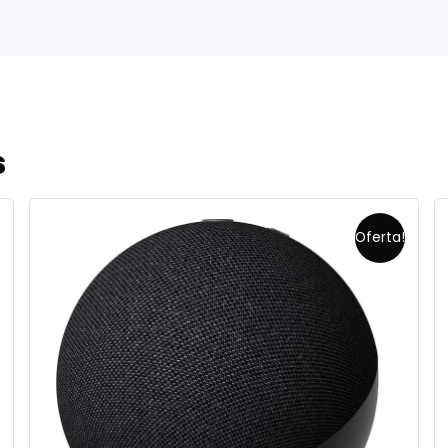
s
Oferta!