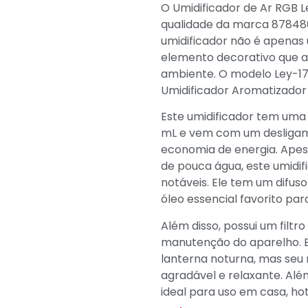
O Umidificador de Ar RGB 
qualidade da marca 878486
umidificador não é apena
elemento decorativo que ad
ambiente. O modelo Ley-176
Umidificador Aromatizador
Este umidificador tem uma
mL e vem com um desligam
economia de energia. Apesa
de pouca água, este umidi
notáveis. Ele tem um difus
óleo essencial favorito pa
Além disso, possui um filtro
manutenção do aparelho. E
lanterna noturna, mas seu
agradável e relaxante. Alé
ideal para uso em casa, hote