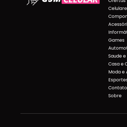
Ofertas
Celulare
Compone
Acessóri
Informá
Games
Automot
Saude e
Casa e 
Moda e 
Esportes
Contato
Sobre