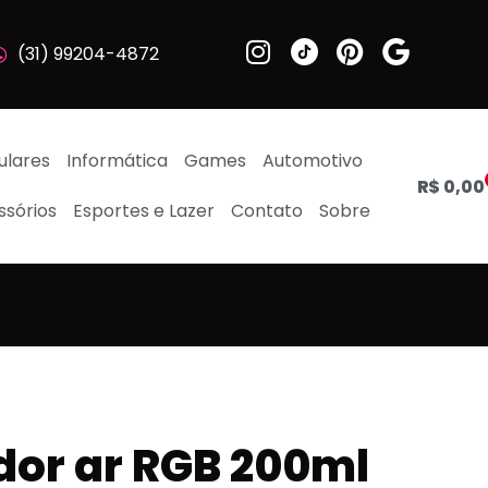
(31) 99204-4872
ulares
Informática
Games
Automotivo
R$
0,00
ssórios
Esportes e Lazer
Contato
Sobre
dor ar RGB 200ml