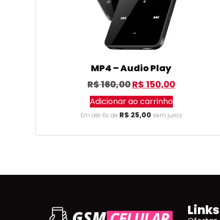
MP4 – Audio Play
R$
160,00
R$
150,00
Adicionar ao carrinho
R$
25,00
Em até 6x de
sem juros
Links