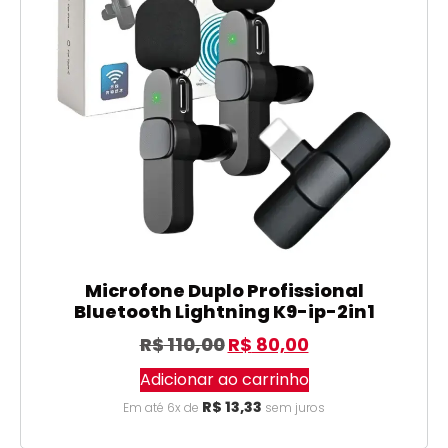
Microfone Duplo Profissional
Bluetooth Lightning K9-ip-2in1
R$
110,00
R$
80,00
Adicionar ao carrinho
R$
13,33
Em até 6x de
sem juros