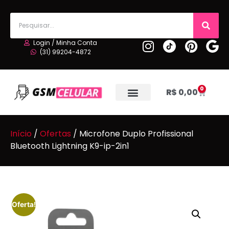
Login / Minha Conta
(31) 99204-4872
0
R$
0,00
Início
/
Ofertas
/ Microfone Duplo Profissional
Bluetooth Lightning K9-ip-2in1
Oferta!