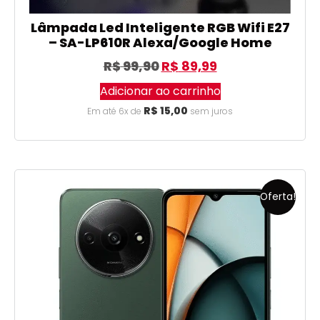
Lâmpada Led Inteligente RGB Wifi E27
– SA-LP610R Alexa/Google Home
R$
99,90
R$
89,99
Adicionar ao carrinho
R$
15,00
Em até 6x de
sem juros
Oferta!