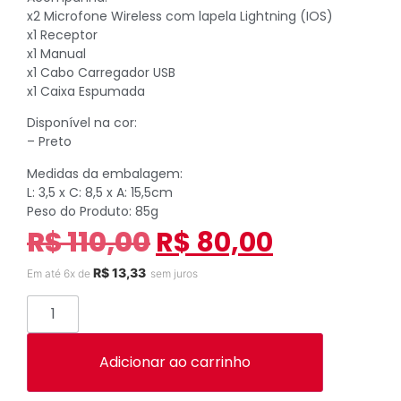
x2 Microfone Wireless com lapela Lightning (IOS)
x1 Receptor
x1 Manual
x1 Cabo Carregador USB
x1 Caixa Espumada
Disponível na cor:
– Preto
Medidas da embalagem:
L: 3,5 x C: 8,5 x A: 15,5cm
Peso do Produto: 85g
R$
110,00
R$
80,00
R$
13,33
Em até 6x de
sem juros
Adicionar ao carrinho