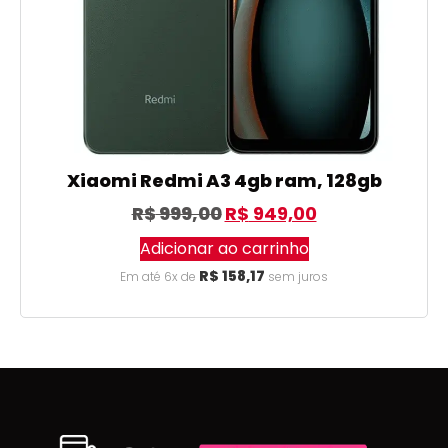
Xiaomi Redmi A3 4gb ram, 128gb
R$
999,00
R$
949,00
Adicionar ao carrinho
R$
158,17
Em até 6x de
sem juros