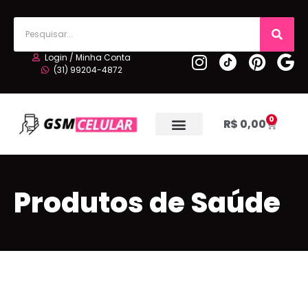
Login / Minha Conta
(31) 99204-4872
0
R$
0,00
Produtos de Saúde