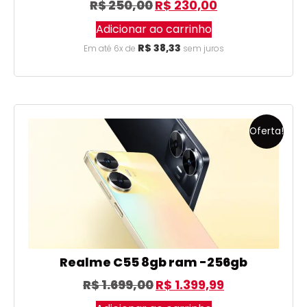
R$
250,00
R$
230,00
Adicionar ao carrinho
R$
38,33
Em até 6x de
sem juros
Oferta!
Realme C55 8gb ram -256gb
R$
1.699,00
R$
1.399,99