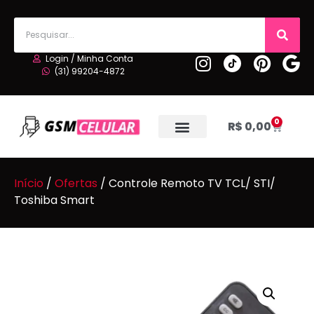
Login / Minha Conta
(31) 99204-4872
0
R$
0,00
Início
/
Ofertas
/ Controle Remoto TV TCL/ STI/
Toshiba Smart