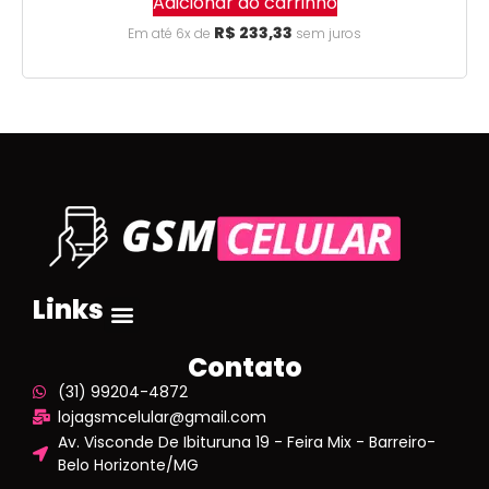
Adicionar ao carrinho
R$
233,33
Em até 6x de
sem juros
Links
Contato
(31) 99204-4872
lojagsmcelular@gmail.com
Av. Visconde De Ibituruna 19 - Feira Mix - Barreiro-
Belo Horizonte/MG