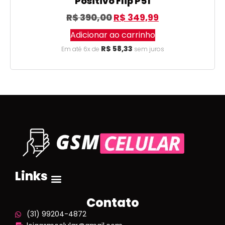
Positivo Flip P51
R$
390,00
R$
349,99
Adicionar ao carrinho
R$
58,33
Em até 6x de
sem juros
Links
Contato
(31) 99204-4872