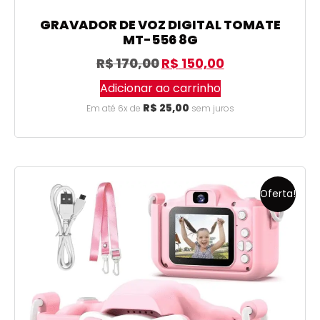
GRAVADOR DE VOZ DIGITAL TOMATE
MT-556 8G
R$
170,00
R$
150,00
Adicionar ao carrinho
R$
25,00
Em até 6x de
sem juros
Oferta!