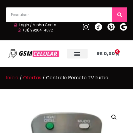
Login / Minha Conta
(31) 99204-4872
0
R$
0,00
Início
/
Ofertas
/ Controle Remoto TV turbo