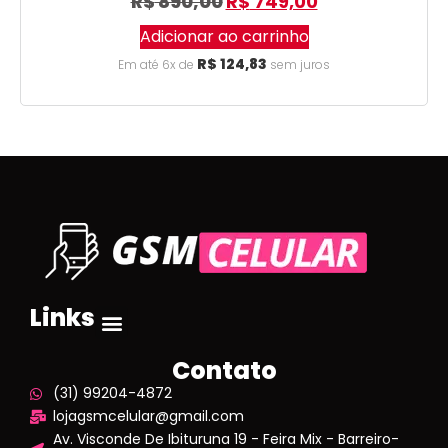
R$
890,00
R$
749,00
Adicionar ao carrinho
R$
124,83
Em até 6x de
sem juros
Links
Contato
(31) 99204-4872
lojagsmcelular@gmail.com
Av. Visconde De Ibituruna 19 - Feira Mix - Barreiro-