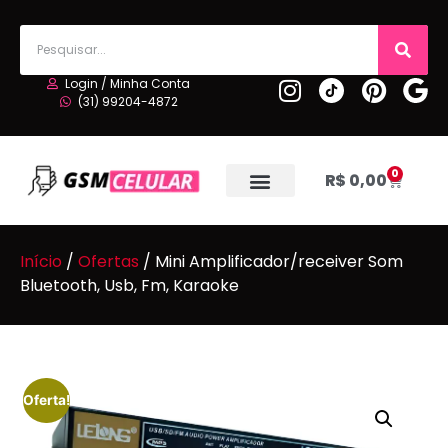
Login / Minha Conta
(31) 99204-4872
0
R$
0,00
Início
/
Ofertas
/ Mini Amplificador/receiver Som
Bluetooth, Usb, Fm, Karaoke
Oferta!