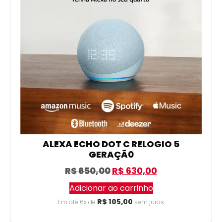
ALEXA ECHO DOT C RELOGIO 5
GERAÇÃ0
R$
650,00
R$
630,00
Adicionar ao carrinho
R$
105,00
Em até 6x de
sem juros