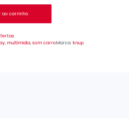
r ao carrinho
fertas
ay
,
multimidia
,
som carro
Marca:
knup