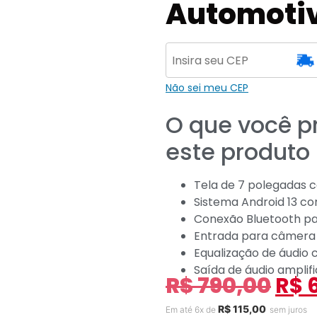
Automoti
Não sei meu CEP
O que você p
este produto
Tela de 7 polegadas c
Sistema Android 13 
Conexão Bluetooth p
Entrada para câmera 
Equalização de áudio 
Saída de áudio amplif
R$
790,00
R$
6
R$
115,00
Em até 6x de
sem juros