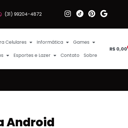
(31) 99204-4872
ra Celulares
Informática
Games
R$
0,00
os
Esportes e Lazer
Contato
Sobre
a Android