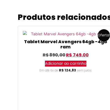
Produtos relacionado
Oferta!
Tablet Marvel Avengers 64gb -4gb
ram
R$
890,00
R$
749,00
Adicionar ao carrinho
R$
124,83
Em até 6x de
sem juros