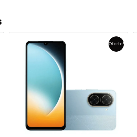
s
Oferta!