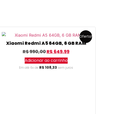
Oferta!
Xiaomi Redmi A5 64GB, 6 GB RAM
R$
990,00
R$
649,99
Adicionar ao carrinho
R$
108,33
Em até 6x de
sem juros