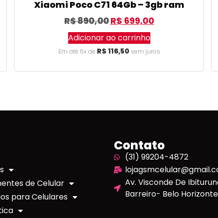
Xiaomi Poco C71 64Gb – 3gb ram
R$
890,00
R$
699,00
Adicionar ao carrinho
R$
116,50
Em até 6x de
sem juros
Contato
(31) 99204-4872
s
lojagsmcelular@gmail.
Av. Visconde De Ibituruna
ntes de Celular
Barreiro- Belo Horizon
os para Celulares
tica