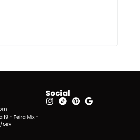
Social
com
 19 - Feira Mix -
te/MG